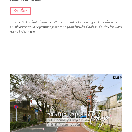
เบสท์ในย่านนากาเมกุโระ
ท่องเที่ยว
ปักหมุด! 7 ร้านเสื้อผ้ามือสองสุดชิคใน ‘นากาเมกุโระ (Nakameguro)’ ย่านอันเงียบ
สงบที่นอกจากจะเป็นจุดชมซากุระใจกลางกรุงโตเกียวแล้ว ยังเต็มไปด้วยร้านค้าวินเทจ
หลากสไตล์มากมาย