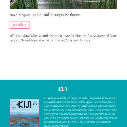
Naka-Meguro : เสน่ห์ริมแม่น้ำที่ย่านสุดฮิปของโตเกียว
ท่องเที่ยว
ปลีกตัวมาเดินเล่นชิลๆ ริมแม่น้ำหรือจะแวะคาเฟ่เก๋ๆ จิบกาแฟ กินขนมอร่อยๆ ที่ "นากา
เมกุโระ (Naka-Meguro)" ย่านฮิปๆ ที่ซ่อนอยู่ใจกลางกรุงโตเกียว
ไม่ว่าคุณจะมีความฝันเป็นไปเที่ยวญี่ปุ่น แช่ออนเซ็น เห็นภูเขาไฟฟูจิ เยี่ยมชมมรดกโลก
หาข้อมูลเที่ยวโตเกียว โอซาก้า เกียวโต ฮอกไกโด ฟุกุโอกะ ฯลฯ ด้วยตัวเองสไตล์แบ็ค
แพ็คกับก๊วนเพื่อนกับครอบครัว หรืออยากรู้ว่าไปญี่ปุ่นช่วงไหนดี อยากมีประสบการณ์
เจ๋งๆ แบบชาวนิปปอน อยากจะไปลองชิมซูชิญี่ปุ่น ราเมน เทมปุระร้านอร่อย หรือเท
รนด์ญี่ปุ่นก็ตาม เราก็พร้อมเป็นสื่อกลางบอกเล่าเรื่องราวหลากหลายเกี่ยวกับประเทศ
ญี่ปุ่น อาหาร การท่องเที่ยว วัฒนธรรม ภาพยนตร์ เพลง และอีกมากมายที่สามารถ
ตอบโจทย์คนรักญี่ปุ่นได้อย่างครบถ้วน ทั้งในรูปแบบเว็บไซต์ โซเชียลมีเดียต่างๆ
หนังสือ และนิตยสารแจกฟรี!