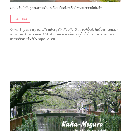
ชวนไปชื่นใจกับจุดชมซากุระในโตเกียว ที่ระวังจะติดใจจนอยากกลับไปอีก
ท่องเที่ยว
ปักหมุด! จุดชมซากุระแสนดีงามในกรุงโตเกียวกับ 5 สถานที่ขึ้นชื่อในเรื่องการชมดอก
ซากุระ ที่จะไปลุยวันเดียวก็ได้ หรือถ้ามีเวลาเหลือจะอยู่ดื่มด่ำกับความงามของดอก
ซากุระสักสองวันก็ชื่นใจสุดๆ ไปเลย