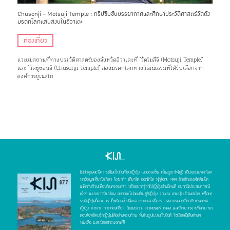
Chusonji – Motsuji Temple : ทริปซึมซับบรรยากาศและศึกษาประวัติศาสตร์วัดดัง
มรดกโลกแสนสงบในอิวาเตะ
ท่องเที่ยว
แวะชมสถานที่ทางประวัติศาสตร์ของจังหวัดอิวาเตะที่ "วัดโมสึจิ (Motsuji Temple)"
และ "วัดชูซอนจิ (Chusonji Temple)" สองมรดกโลกทางวัฒนธรรมที่ได้รับเลือกจาก
องค์การยูเนสโก
ไม่ว่าคุณจะมีความฝันเป็นไปเที่ยวญี่ปุ่น แช่ออนเซ็น เห็นภูเขาไฟฟูจิ เยี่ยมชมมรดกโลก
หาข้อมูลเที่ยวโตเกียว โอซาก้า เกียวโต ฮอกไกโด ฟุกุโอกะ ฯลฯ ด้วยตัวเองสไตล์แบ็ค
แพ็คกับก๊วนเพื่อนกับครอบครัว หรืออยากรู้ว่าไปญี่ปุ่นช่วงไหนดี อยากมีประสบการณ์
เจ๋งๆ แบบชาวนิปปอน อยากจะไปลองชิมซูชิญี่ปุ่น ราเมน เทมปุระร้านอร่อย หรือเท
รนด์ญี่ปุ่นก็ตาม เราก็พร้อมเป็นสื่อกลางบอกเล่าเรื่องราวหลากหลายเกี่ยวกับประเทศ
ญี่ปุ่น อาหาร การท่องเที่ยว วัฒนธรรม ภาพยนตร์ เพลง และอีกมากมายที่สามารถ
ตอบโจทย์คนรักญี่ปุ่นได้อย่างครบถ้วน ทั้งในรูปแบบเว็บไซต์ โซเชียลมีเดียต่างๆ
หนังสือ และนิตยสารแจกฟรี!