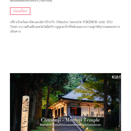
แห่งรอยยิ้มให้กับเด็กๆ ในโทโฮคุ
ท่องเที่ยว
เที่ยวจังหวัดอาคิตะและมิยากิไปกับ Pikachu โดยรถไฟ POKÉMON with YOU
Train ขบวนสีเหลืองสดใสในธีมปิกาจูสุดน่ารักที่พร้อมมอบความสุขให้ทุกคนตลอดการ
เดินทาง