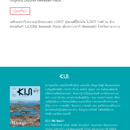
กับผู้คนใน LAZONA Kawasaki Plaza
ท่องเที่ยว
เตรียมพบกับความน่ารักของเหล่า LOVOT หุ่นยนต์ขี้อ้อนใน "LOVOT Cafe" ณ ห้าง
สรรพสินค้า LAZONA Kawasaki Plaza เมืองคาวาซากิ (Kawasaki) จังหวัดคานางาวะ
ไม่ว่าคุณจะมีความฝันเป็นไปเที่ยวญี่ปุ่น แช่ออนเซ็น เห็นภูเขาไฟฟูจิ เยี่ยมชมมรดกโลก
หาข้อมูลเที่ยวโตเกียว โอซาก้า เกียวโต ฮอกไกโด ฟุกุโอกะ ฯลฯ ด้วยตัวเองสไตล์แบ็ค
แพ็คกับก๊วนเพื่อนกับครอบครัว หรืออยากรู้ว่าไปญี่ปุ่นช่วงไหนดี อยากมีประสบการณ์
เจ๋งๆ แบบชาวนิปปอน อยากจะไปลองชิมซูชิญี่ปุ่น ราเมน เทมปุระร้านอร่อย หรือเท
รนด์ญี่ปุ่นก็ตาม เราก็พร้อมเป็นสื่อกลางบอกเล่าเรื่องราวหลากหลายเกี่ยวกับประเทศ
ญี่ปุ่น อาหาร การท่องเที่ยว วัฒนธรรม ภาพยนตร์ เพลง และอีกมากมายที่สามารถ
ตอบโจทย์คนรักญี่ปุ่นได้อย่างครบถ้วน ทั้งในรูปแบบเว็บไซต์ โซเชียลมีเดียต่างๆ
หนังสือ และนิตยสารแจกฟรี!
KIJI (คิจิ) คืออะไร?
KIJI คือสื่อเว็บไซต์ เฟซบุ๊ก หนังสือ Bangkok Japanese Restaurant
Guide 2016-2017 และนิตยสารแจกฟรี (Free Magazine) ที่ร่วมมือกัน