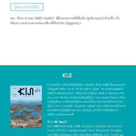
ผู้คนแวดวงญี่ปุ่น
พบ “ฮิโระ ซาโนะ (HIRO SANO)” พิธีกรรายการทีวีชื่อดัง 'สุโก้ยเจแปน' อีกครั้ง กับ
เรื่องราวระหว่างทางท่องเที่ยวที่ซัปโปโร (Sapporo) !
ไม่ว่าคุณจะมีความฝันเป็นไปเที่ยวญี่ปุ่น แช่ออนเซ็น เห็นภูเขาไฟฟูจิ เยี่ยมชมมรดกโลก
หาข้อมูลเที่ยวโตเกียว โอซาก้า เกียวโต ฮอกไกโด ฟุกุโอกะ ฯลฯ ด้วยตัวเองสไตล์แบ็ค
แพ็คกับก๊วนเพื่อนกับครอบครัว หรืออยากรู้ว่าไปญี่ปุ่นช่วงไหนดี อยากมีประสบการณ์
เจ๋งๆ แบบชาวนิปปอน อยากจะไปลองชิมซูชิญี่ปุ่น ราเมน เทมปุระร้านอร่อย หรือเท
รนด์ญี่ปุ่นก็ตาม เราก็พร้อมเป็นสื่อกลางบอกเล่าเรื่องราวหลากหลายเกี่ยวกับประเทศ
ญี่ปุ่น อาหาร การท่องเที่ยว วัฒนธรรม ภาพยนตร์ เพลง และอีกมากมายที่สามารถ
ตอบโจทย์คนรักญี่ปุ่นได้อย่างครบถ้วน ทั้งในรูปแบบเว็บไซต์ โซเชียลมีเดียต่างๆ
หนังสือ และนิตยสารแจกฟรี!
KIJI (คิจิ) คืออะไร?
KIJI คือสื่อเว็บไซต์ เฟซบุ๊ก หนังสือ Bangkok Japanese Restaurant
Guide 2016-2017 และนิตยสารแจกฟรี (Free Magazine) ที่ร่วมมือกัน
ระหว่างทีมงานญี่ปุ่นและชาวไทย เน้นทำสกู๊ปเจาะลึกเกี่ยวกับ Eat, Travel และ