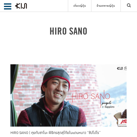
เที่ยวญี่ปุ่น
ร้านอาหารญี่ปุ่น
ค้นหา
HIRO SANO
เลือกย่าน
ค้นหา
HIRO SANO | คุยกับซาโนะ พิธีกรสุดสุโก้ยในแดนหนาว “ซัปโปโร”