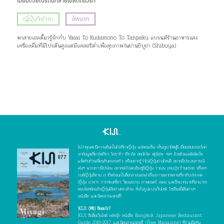
เปี่ยมด้วยโปรตีนที่สายเฮลตี้ต้องรัก
ญี่ปุ่นจิปาถะ
อัพเดท
พาสายเฮลตี้มารู้จักกับ Yasai To Kudamono To Tanpaku แบรนด์ร้านอาหารและ
เครื่องดื่มที่มีโปรตีนสูงแต่มีแคลอรีต่ำเพื่อสุขภาพในย่านชิบูย่า (Shibuya)
ไม่ว่าคุณจะมีความฝันเป็นไปเที่ยวญี่ปุ่น แช่ออนเซ็น เห็นภูเขาไฟฟูจิ เยี่ยมชมมรดกโลก
หาข้อมูลเที่ยวโตเกียว โอซาก้า เกียวโต ฮอกไกโด ฟุกุโอกะ ฯลฯ ด้วยตัวเองสไตล์แบ็ค
แพ็คกับก๊วนเพื่อนกับครอบครัว หรืออยากรู้ว่าไปญี่ปุ่นช่วงไหนดี อยากมีประสบการณ์
เจ๋งๆ แบบชาวนิปปอน อยากจะไปลองชิมซูชิญี่ปุ่น ราเมน เทมปุระร้านอร่อย หรือเท
รนด์ญี่ปุ่นก็ตาม เราก็พร้อมเป็นสื่อกลางบอกเล่าเรื่องราวหลากหลายเกี่ยวกับประเทศ
ญี่ปุ่น อาหาร การท่องเที่ยว วัฒนธรรม ภาพยนตร์ เพลง และอีกมากมายที่สามารถ
ตอบโจทย์คนรักญี่ปุ่นได้อย่างครบถ้วน ทั้งในรูปแบบเว็บไซต์ โซเชียลมีเดียต่างๆ
หนังสือ และนิตยสารแจกฟรี!
KIJI (คิจิ) คืออะไร?
KIJI คือสื่อเว็บไซต์ เฟซบุ๊ก หนังสือ Bangkok Japanese Restaurant
Guide 2016-2017 และนิตยสารแจกฟรี (Free Magazine) ที่ร่วมมือกัน