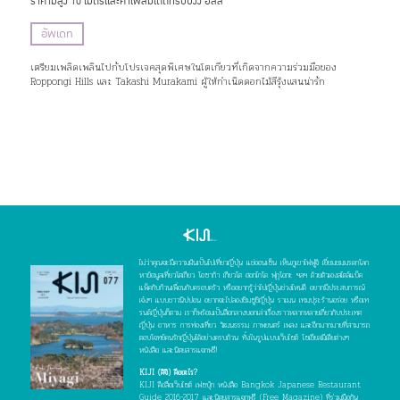
ราคามิสูง 10 เมตรและคาเฟ่ลิมิเต็ดที่รปปงงิ ฮิลล์
อัพเดท
เตรียมเพลิดเพลินไปกับโปรเจคสุดพิเศษในโตเกียวที่เกิดจากความร่วมมือของ
Roppongi Hills และ Takashi Murakami ผู้ให้กำเนิดดอกไม้สีรุ้งแสนน่ารัก
ไม่ว่าคุณจะมีความฝันเป็นไปเที่ยวญี่ปุ่น แช่ออนเซ็น เห็นภูเขาไฟฟูจิ เยี่ยมชมมรดกโลก
หาข้อมูลเที่ยวโตเกียว โอซาก้า เกียวโต ฮอกไกโด ฟุกุโอกะ ฯลฯ ด้วยตัวเองสไตล์แบ็ค
แพ็คกับก๊วนเพื่อนกับครอบครัว หรืออยากรู้ว่าไปญี่ปุ่นช่วงไหนดี อยากมีประสบการณ์
เจ๋งๆ แบบชาวนิปปอน อยากจะไปลองชิมซูชิญี่ปุ่น ราเมน เทมปุระร้านอร่อย หรือเท
รนด์ญี่ปุ่นก็ตาม เราก็พร้อมเป็นสื่อกลางบอกเล่าเรื่องราวหลากหลายเกี่ยวกับประเทศ
ญี่ปุ่น อาหาร การท่องเที่ยว วัฒนธรรม ภาพยนตร์ เพลง และอีกมากมายที่สามารถ
ตอบโจทย์คนรักญี่ปุ่นได้อย่างครบถ้วน ทั้งในรูปแบบเว็บไซต์ โซเชียลมีเดียต่างๆ
หนังสือ และนิตยสารแจกฟรี!
KIJI (คิจิ) คืออะไร?
KIJI คือสื่อเว็บไซต์ เฟซบุ๊ก หนังสือ Bangkok Japanese Restaurant
Guide 2016-2017 และนิตยสารแจกฟรี (Free Magazine) ที่ร่วมมือกัน