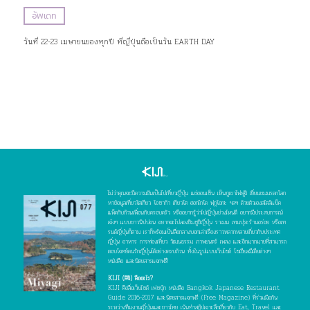
อัพเดท
วันที่ 22-23 เมษายนของทุกปี ที่ญี่ปุ่นถือเป็นวัน EARTH DAY
ไม่ว่าคุณจะมีความฝันเป็นไปเที่ยวญี่ปุ่น แช่ออนเซ็น เห็นภูเขาไฟฟูจิ เยี่ยมชมมรดกโลก
หาข้อมูลเที่ยวโตเกียว โอซาก้า เกียวโต ฮอกไกโด ฟุกุโอกะ ฯลฯ ด้วยตัวเองสไตล์แบ็ค
แพ็คกับก๊วนเพื่อนกับครอบครัว หรืออยากรู้ว่าไปญี่ปุ่นช่วงไหนดี อยากมีประสบการณ์
เจ๋งๆ แบบชาวนิปปอน อยากจะไปลองชิมซูชิญี่ปุ่น ราเมน เทมปุระร้านอร่อย หรือเท
รนด์ญี่ปุ่นก็ตาม เราก็พร้อมเป็นสื่อกลางบอกเล่าเรื่องราวหลากหลายเกี่ยวกับประเทศ
ญี่ปุ่น อาหาร การท่องเที่ยว วัฒนธรรม ภาพยนตร์ เพลง และอีกมากมายที่สามารถ
ตอบโจทย์คนรักญี่ปุ่นได้อย่างครบถ้วน ทั้งในรูปแบบเว็บไซต์ โซเชียลมีเดียต่างๆ
หนังสือ และนิตยสารแจกฟรี!
KIJI (คิจิ) คืออะไร?
KIJI คือสื่อเว็บไซต์ เฟซบุ๊ก หนังสือ Bangkok Japanese Restaurant
Guide 2016-2017 และนิตยสารแจกฟรี (Free Magazine) ที่ร่วมมือกัน
ระหว่างทีมงานญี่ปุ่นและชาวไทย เน้นทำสกู๊ปเจาะลึกเกี่ยวกับ Eat, Travel และ