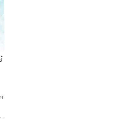
์
ับ
าบ