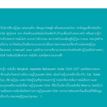
ป็นไปเที่ยวญี่ปุ่น แช่ออนเซ็น เห็นภูเขาไฟฟูจิ เยี่ยมชมมรดกโลก หาข้อมูลเที่ยวโตเกียว
กโด ฟุกุโอกะ ฯลฯ ด้วยตัวเองสไตล์แบ็คแพ็คกับก๊วนเพื่อนกับครอบครัว หรืออยากรู้ว่า
อยากมีประสบการณ์เจ๋งๆ แบบชาวนิปปอน อยากจะไปลองชิมซูชิญี่ปุ่น ราเมน เทมปุระร้าน
ุ่นก็ตาม เราก็พร้อมเป็นสื่อกลางบอกเล่าเรื่องราวหลากหลายเกี่ยวกับประเทศญี่ปุ่น
 วัฒนธรรม ภาพยนตร์ เพลง และอีกมากมายที่สามารถตอบโจทย์คนรักญี่ปุ่นได้อย่างครบ
บไซต์ โซเชียลมีเดียต่างๆ หนังสือ และนิตยสารแจกฟรี!
์ เฟซบุ๊ก หนังสือ Bangkok Japanese Restaurant Guide 2016-2017 และนิตยสารแจก
ี่ร่วมมือกันระหว่างทีมงานญี่ปุ่นและชาวไทย เน้นทำสกู๊ปเจาะลึกเกี่ยวกับ Eat, Travel
ุ่น เที่ยวญี่ปุ่น และอาร์ตญี่ปุ่นที่ทุกคนอยากรู้ รวมไปถึงบทสัมภาษณ์เรื่องราวและ
ุคคลที่น่าสนใจทั้งชาวญี่ปุ่นและชาวไทย ที่มีเบื้องลึกเบื้องหลังที่น่าติดตาม โดยมีเป้า
เชื่อมความสัมพันธ์ระหว่างชาวญี่ปุ่นและชาวไทย พวกเราพร้อมจะเป็นเพื่อนที่ให้ข้อมูล
เกี่ยวกับประเทศญี่ปุ่นแก่ทุกคน : )