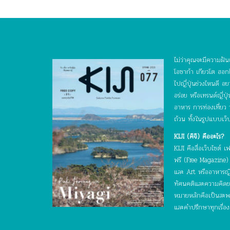
ไม่ว่าคุณจะมีความฝันเ
โอซาก้า เกียวโต ฮอกไ
ไปญี่ปุ่นช่วงไหนดี 
อร่อย หรือเทรนด์ญี่ป
อาหาร การท่องเที่ยว
ถ้วน ทั้งในรูปแบบเว็
KIJI (คิจิ) คืออะไร?
KIJI คือสื่อเว็บไซต
ฟรี (Free Magazine) ท
และ Art หรืออาหารญี่ป
ทัศนคติและความคิดของบ
หมายหลักคือเป็นสะพาน
และคำปรึกษาทุกเรื่อง