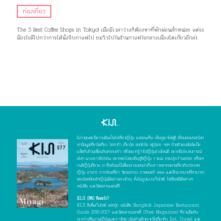
ท่องเที่ยว
The 5 Best Coffee Shops in Tokyo! เมื่อมีเวลาว่างก็ต้องหาที่พักผ่อนสักหน่อย แต่จะ
มีอะไรดีไปกว่าการได้นั่งจิบกาแฟไป ชมวิวไปในร้านกาแฟใจกลางเมืองโตเกียวอีกล่ะ
ไม่ว่าคุณจะมีความฝันเป็นไปเที่ยวญี่ปุ่น แช่ออนเซ็น เห็นภูเขาไฟฟูจิ เยี่ยมชมมรดกโลก
หาข้อมูลเที่ยวโตเกียว โอซาก้า เกียวโต ฮอกไกโด ฟุกุโอกะ ฯลฯ ด้วยตัวเองสไตล์แบ็ค
แพ็คกับก๊วนเพื่อนกับครอบครัว หรืออยากรู้ว่าไปญี่ปุ่นช่วงไหนดี อยากมีประสบการณ์
เจ๋งๆ แบบชาวนิปปอน อยากจะไปลองชิมซูชิญี่ปุ่น ราเมน เทมปุระร้านอร่อย หรือเท
รนด์ญี่ปุ่นก็ตาม เราก็พร้อมเป็นสื่อกลางบอกเล่าเรื่องราวหลากหลายเกี่ยวกับประเทศ
ญี่ปุ่น อาหาร การท่องเที่ยว วัฒนธรรม ภาพยนตร์ เพลง และอีกมากมายที่สามารถ
ตอบโจทย์คนรักญี่ปุ่นได้อย่างครบถ้วน ทั้งในรูปแบบเว็บไซต์ โซเชียลมีเดียต่างๆ
หนังสือ และนิตยสารแจกฟรี!
KIJI (คิจิ) คืออะไร?
KIJI คือสื่อเว็บไซต์ เฟซบุ๊ก หนังสือ Bangkok Japanese Restaurant
Guide 2016-2017 และนิตยสารแจกฟรี (Free Magazine) ที่ร่วมมือกัน
ระหว่างทีมงานญี่ปุ่นและชาวไทย เน้นทำสกู๊ปเจาะลึกเกี่ยวกับ Eat, Travel และ