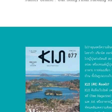
26 กันยายนนี้ ในโรงภาพยนตร์
ไม่ว่าคุณจะมีความฝันเ
โอซาก้า เกียวโต ฮอกไ
ไปญี่ปุ่นช่วงไหนดี 
อร่อย หรือเทรนด์ญี่ป
อาหาร การท่องเที่ยว
ถ้วน ทั้งในรูปแบบเว็
KIJI (คิจิ) คืออะไร?
KIJI คือสื่อเว็บไซต
ฟรี (Free Magazine) ท
และ Art หรืออาหารญี่ป
ทัศนคติและความคิดของบ