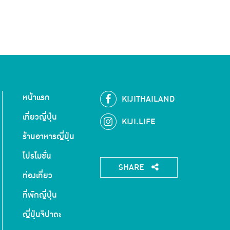
หน้าแรก
KIJITHAILAND
เที่ยวญี่ปุ่น
KIJI.LIFE
ร้านอาหารญี่ปุ่น
โปรโมชั่น
SHARE
ท่องเที่ยว
ที่พักญี่ปุ่น
ญี่ปุ่นจิปาถะ