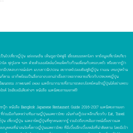
ป็นไปเที่ยวญี่ปุ่น แช่ออนเซ็น เห็นภูเขาไฟฟูจิ เยี่ยมชมมรดกโลก หาข้อมูลเที่ยวโตเกียว
กโด ฟุกุโอกะ ฯลฯ ด้วยตัวเองสไตล์แบ็คแพ็คกับก๊วนเพื่อนกับครอบครัว หรืออยากรู้ว่า
อยากมีประสบการณ์เจ๋งๆ แบบชาวนิปปอน อยากจะไปลองชิมซูชิญี่ปุ่น ราเมน เทมปุระร้าน
ุ่นก็ตาม เราก็พร้อมเป็นสื่อกลางบอกเล่าเรื่องราวหลากหลายเกี่ยวกับประเทศญี่ปุ่น
 วัฒนธรรม ภาพยนตร์ เพลง และอีกมากมายที่สามารถตอบโจทย์คนรักญี่ปุ่นได้อย่างครบ
บไซต์ โซเชียลมีเดียต่างๆ หนังสือ และนิตยสารแจกฟรี!
์ เฟซบุ๊ก หนังสือ Bangkok Japanese Restaurant Guide 2016-2017 และนิตยสารแจก
ี่ร่วมมือกันระหว่างทีมงานญี่ปุ่นและชาวไทย เน้นทำสกู๊ปเจาะลึกเกี่ยวกับ Eat, Travel
ุ่น เที่ยวญี่ปุ่น และอาร์ตญี่ปุ่นที่ทุกคนอยากรู้ รวมไปถึงบทสัมภาษณ์เรื่องราวและ
ุคคลที่น่าสนใจทั้งชาวญี่ปุ่นและชาวไทย ที่มีเบื้องลึกเบื้องหลังที่น่าติดตาม โดยมีเป้า