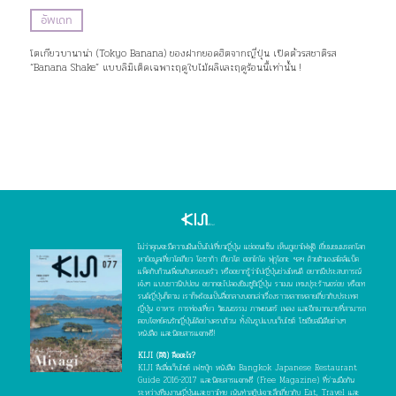
อัพเดท
โตเกียวบานาน่า (Tokyo Banana) ของฝากยอดฮิตจากญี่ปุ่น เปิดตัวรสชาติรส
“Banana Shake” แบบลิมิเต็ดเฉพาะฤดูใบไม้ผลิและฤดูร้อนนี้เท่านั้น !
ไม่ว่าคุณจะมีความฝันเป็นไปเที่ยวญี่ปุ่น แช่ออนเซ็น เห็นภูเขาไฟฟูจิ เยี่ยมชมมรดกโลก
หาข้อมูลเที่ยวโตเกียว โอซาก้า เกียวโต ฮอกไกโด ฟุกุโอกะ ฯลฯ ด้วยตัวเองสไตล์แบ็ค
แพ็คกับก๊วนเพื่อนกับครอบครัว หรืออยากรู้ว่าไปญี่ปุ่นช่วงไหนดี อยากมีประสบการณ์
เจ๋งๆ แบบชาวนิปปอน อยากจะไปลองชิมซูชิญี่ปุ่น ราเมน เทมปุระร้านอร่อย หรือเท
รนด์ญี่ปุ่นก็ตาม เราก็พร้อมเป็นสื่อกลางบอกเล่าเรื่องราวหลากหลายเกี่ยวกับประเทศ
ญี่ปุ่น อาหาร การท่องเที่ยว วัฒนธรรม ภาพยนตร์ เพลง และอีกมากมายที่สามารถ
ตอบโจทย์คนรักญี่ปุ่นได้อย่างครบถ้วน ทั้งในรูปแบบเว็บไซต์ โซเชียลมีเดียต่างๆ
หนังสือ และนิตยสารแจกฟรี!
KIJI (คิจิ) คืออะไร?
KIJI คือสื่อเว็บไซต์ เฟซบุ๊ก หนังสือ Bangkok Japanese Restaurant
Guide 2016-2017 และนิตยสารแจกฟรี (Free Magazine) ที่ร่วมมือกัน
ระหว่างทีมงานญี่ปุ่นและชาวไทย เน้นทำสกู๊ปเจาะลึกเกี่ยวกับ Eat, Travel และ