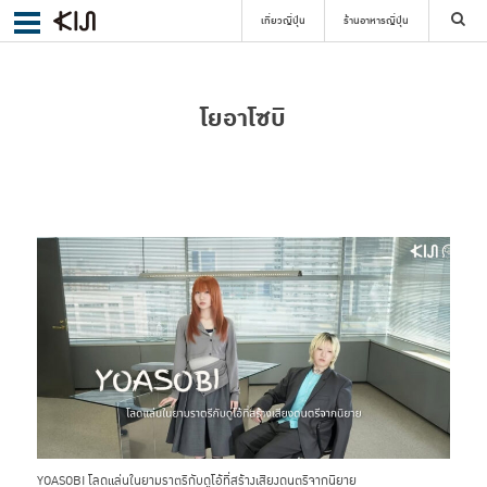
เที่ยวญี่ปุ่น
ร้านอาหารญี่ปุ่น
ค้นหา
โยอาโซบิ
เลือกย่าน
ค้นหา
YOASOBI โลดแล่นในยามราตรีกับดูโอ้ที่สร้างเสียงดนตรีจากนิยาย