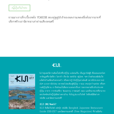
ญี่ปุ่นจิปาถะ
ชวนมาเจาะลึกเบื้องหลัง YOASOBI สองคู่หูดูโอ้เจ้าของผลงานเพลงชื่อดังมากมายที่
เลือกหยิบเอานิยายมาเล่าผ่านเสียงดนตรี
ไม่ว่าคุณจะมีความฝันเป็นไปเที่ยวญี่ปุ่น แช่ออนเซ็น เห็นภูเขาไฟฟูจิ เยี่ยมชมมรดกโลก
หาข้อมูลเที่ยวโตเกียว โอซาก้า เกียวโต ฮอกไกโด ฟุกุโอกะ ฯลฯ ด้วยตัวเองสไตล์แบ็ค
แพ็คกับก๊วนเพื่อนกับครอบครัว หรืออยากรู้ว่าไปญี่ปุ่นช่วงไหนดี อยากมีประสบการณ์
เจ๋งๆ แบบชาวนิปปอน อยากจะไปลองชิมซูชิญี่ปุ่น ราเมน เทมปุระร้านอร่อย หรือเท
รนด์ญี่ปุ่นก็ตาม เราก็พร้อมเป็นสื่อกลางบอกเล่าเรื่องราวหลากหลายเกี่ยวกับประเทศ
ญี่ปุ่น อาหาร การท่องเที่ยว วัฒนธรรม ภาพยนตร์ เพลง และอีกมากมายที่สามารถ
ตอบโจทย์คนรักญี่ปุ่นได้อย่างครบถ้วน ทั้งในรูปแบบเว็บไซต์ โซเชียลมีเดียต่างๆ
หนังสือ และนิตยสารแจกฟรี!
KIJI (คิจิ) คืออะไร?
KIJI คือสื่อเว็บไซต์ เฟซบุ๊ก หนังสือ Bangkok Japanese Restaurant
Guide 2016-2017 และนิตยสารแจกฟรี (Free Magazine) ที่ร่วมมือกัน