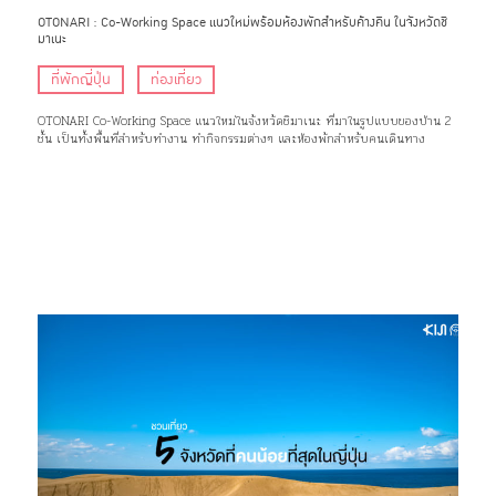
OTONARI : Co-Working Space แนวใหม่พร้อมห้องพักสำหรับค้างคืน ในจังหวัดชิ
มาเนะ
ที่พักญี่ปุ่น
ท่องเที่ยว
OTONARI Co-Working Space แนวใหม่ในจังหวัดชิมาเนะ ที่มาในรูปแบบของบ้าน 2
ชั้น เป็นทั้งพื้นที่สำหรับทำงาน ทำกิจกรรมต่างๆ และห้องพักสำหรับคนเดินทาง