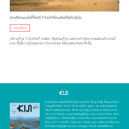
ชวนเที่ยวแบบไม่ซ้ำใครที่ 5 จังหวัดที่คนน้อยที่สุดในญี่ปุ่น
ท่องเที่ยว
เที่ยวญี่ปุ่น 5 จังหวัดที่ คนน้อย ที่สุดในญี่ปุ่น แต่อย่าเข้าใจผิดว่าคนน้อยแล้วจะไม่มี
อะไร ขึ้นชื่อว่าญี่ปุ่นแล้วไม่ว่าจังหวัดไหน ก็มีเสน่ห์น่าค้นหาทั้งนั้น
ไม่ว่าคุณจะมีความฝันเป็นไปเที่ยวญี่ปุ่น แช่ออนเซ็น เห็นภูเขาไฟฟูจิ เยี่ยมชมมรดกโลก
หาข้อมูลเที่ยวโตเกียว โอซาก้า เกียวโต ฮอกไกโด ฟุกุโอกะ ฯลฯ ด้วยตัวเองสไตล์แบ็ค
แพ็คกับก๊วนเพื่อนกับครอบครัว หรืออยากรู้ว่าไปญี่ปุ่นช่วงไหนดี อยากมีประสบการณ์
เจ๋งๆ แบบชาวนิปปอน อยากจะไปลองชิมซูชิญี่ปุ่น ราเมน เทมปุระร้านอร่อย หรือเท
รนด์ญี่ปุ่นก็ตาม เราก็พร้อมเป็นสื่อกลางบอกเล่าเรื่องราวหลากหลายเกี่ยวกับประเทศ
ญี่ปุ่น อาหาร การท่องเที่ยว วัฒนธรรม ภาพยนตร์ เพลง และอีกมากมายที่สามารถ
ตอบโจทย์คนรักญี่ปุ่นได้อย่างครบถ้วน ทั้งในรูปแบบเว็บไซต์ โซเชียลมีเดียต่างๆ