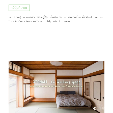
ญี่ปุ่นจิปาถะ
แจกพิกัดตู้ขายของอัตโนมัติในญี่ปุ่น ทั้งที่โตเกียวและจังหวัดอื่นๆ ที่มีดีไซน์แปลกและ
ไม่เหมือนใคร เพื่อนๆ คนไหนอยากได้รูปเก๋ๆ ห้ามพลาด!