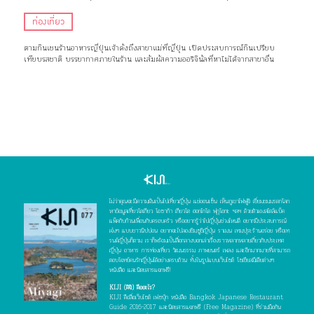
ท่องเที่ยว
ตามกินเชนร้านอาหารญี่ปุ่นเจ้าดังถึงสาขาแม่ที่ญี่ปุ่น เปิดประสบการณ์กินเปรียบ
เทียบรสชาติ บรรยากาศภายในร้าน และสัมผัสความออริจินัลที่หาไม่ได้จากสาขาอื่น
ไม่ว่าคุณจะมีความฝันเป็นไปเที่ยวญี่ปุ่น แช่ออนเซ็น เห็นภูเขาไฟฟูจิ เยี่ยมชมมรดกโลก
หาข้อมูลเที่ยวโตเกียว โอซาก้า เกียวโต ฮอกไกโด ฟุกุโอกะ ฯลฯ ด้วยตัวเองสไตล์แบ็ค
แพ็คกับก๊วนเพื่อนกับครอบครัว หรืออยากรู้ว่าไปญี่ปุ่นช่วงไหนดี อยากมีประสบการณ์
เจ๋งๆ แบบชาวนิปปอน อยากจะไปลองชิมซูชิญี่ปุ่น ราเมน เทมปุระร้านอร่อย หรือเท
รนด์ญี่ปุ่นก็ตาม เราก็พร้อมเป็นสื่อกลางบอกเล่าเรื่องราวหลากหลายเกี่ยวกับประเทศ
ญี่ปุ่น อาหาร การท่องเที่ยว วัฒนธรรม ภาพยนตร์ เพลง และอีกมากมายที่สามารถ
ตอบโจทย์คนรักญี่ปุ่นได้อย่างครบถ้วน ทั้งในรูปแบบเว็บไซต์ โซเชียลมีเดียต่างๆ
หนังสือ และนิตยสารแจกฟรี!
KIJI (คิจิ) คืออะไร?
KIJI คือสื่อเว็บไซต์ เฟซบุ๊ก หนังสือ Bangkok Japanese Restaurant
Guide 2016-2017 และนิตยสารแจกฟรี (Free Magazine) ที่ร่วมมือกัน