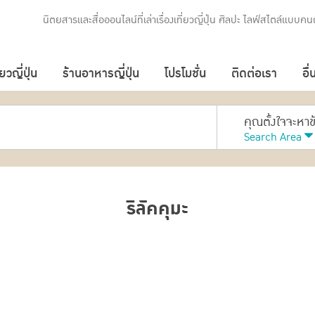
นิตยสารและสื่อออนไลน์ที่เล่าเรื่องเที่ยวญี่ปุ่น ศิลปะ ไลฟ์สไตล์แบบคนญ
่ยวญี่ปุ่น
ร้านอาหารญี่ปุ่น
โปรโมชั่น
ติดต่อเรา
อื่
คุณตั้งใจจะหา
Search Area
ริลัคคุมะ