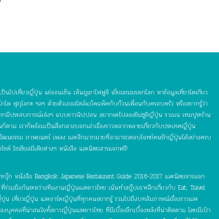
ป็นไปเที่ยวญี่ปุ่น แช่ออนเซ็น เห็นภูเขาไฟฟูจิ เยี่ยมชมมรดกโลก หาข้อมูลเที่ยวโตเกียว
กโด ฟุกุโอกะ ฯลฯ ด้วยตัวเองสไตล์แบ็คแพ็คกับก๊วนเพื่อนกับครอบครัว หรืออยากรู้ว่า
อยากมีประสบการณ์เจ๋งๆ แบบชาวนิปปอน อยากจะไปลองชิมซูชิญี่ปุ่น ราเมน เทมปุระร้าน
ุ่นก็ตาม เราก็พร้อมเป็นสื่อกลางบอกเล่าเรื่องราวหลากหลายเกี่ยวกับประเทศญี่ปุ่น
 วัฒนธรรม ภาพยนตร์ เพลง และอีกมากมายที่สามารถตอบโจทย์คนรักญี่ปุ่นได้อย่างครบ
บไซต์ โซเชียลมีเดียต่างๆ หนังสือ และนิตยสารแจกฟรี!
์ เฟซบุ๊ก หนังสือ Bangkok Japanese Restaurant Guide 2016-2017 และนิตยสารแจก
ี่ร่วมมือกันระหว่างทีมงานญี่ปุ่นและชาวไทย เน้นทำสกู๊ปเจาะลึกเกี่ยวกับ Eat, Travel
ุ่น เที่ยวญี่ปุ่น และอาร์ตญี่ปุ่นที่ทุกคนอยากรู้ รวมไปถึงบทสัมภาษณ์เรื่องราวและ
ุคคลที่น่าสนใจทั้งชาวญี่ปุ่นและชาวไทย ที่มีเบื้องลึกเบื้องหลังที่น่าติดตาม โดยมีเป้า