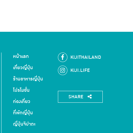
หน้าแรก
KIJITHAILAND
เที่ยวญี่ปุ่น
KIJI.LIFE
ร้านอาหารญี่ปุ่น
โปรโมชั่น
SHARE
ท่องเที่ยว
ที่พักญี่ปุ่น
ญี่ปุ่นจิปาถะ