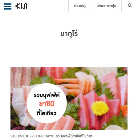
เที่ยวญี่ปุ่น
ร้านอาหารญี่ปุ่น
ค้นหา
มากุโร่
เลือกย่าน
ค้นหา
SASHIMI BUFFET IN TOKYO : รวมบุฟเฟ่ต์ซาชิมิที่โตเกียว