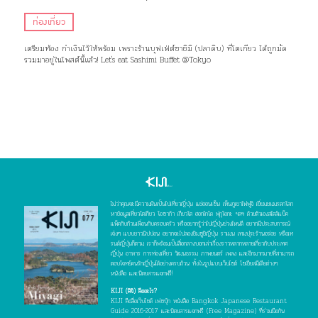
ท่องเที่ยว
เตรียมท้อง กำเงินไว้ให้พร้อม เพราะร้านบุฟเฟ่ต์ซาชิมิ (ปลาดิบ) ที่โตเกียว ได้ถูกมัด
รวมมาอยู่ในโพสต์นี้แล้ว! Let's eat Sashimi Buffet @Tokyo
ไม่ว่าคุณจะมีความฝันเป็นไปเที่ยวญี่ปุ่น แช่ออนเซ็น เห็นภูเขาไฟฟูจิ เยี่ยมชมมรดกโลก
หาข้อมูลเที่ยวโตเกียว โอซาก้า เกียวโต ฮอกไกโด ฟุกุโอกะ ฯลฯ ด้วยตัวเองสไตล์แบ็ค
แพ็คกับก๊วนเพื่อนกับครอบครัว หรืออยากรู้ว่าไปญี่ปุ่นช่วงไหนดี อยากมีประสบการณ์
เจ๋งๆ แบบชาวนิปปอน อยากจะไปลองชิมซูชิญี่ปุ่น ราเมน เทมปุระร้านอร่อย หรือเท
รนด์ญี่ปุ่นก็ตาม เราก็พร้อมเป็นสื่อกลางบอกเล่าเรื่องราวหลากหลายเกี่ยวกับประเทศ
ญี่ปุ่น อาหาร การท่องเที่ยว วัฒนธรรม ภาพยนตร์ เพลง และอีกมากมายที่สามารถ
ตอบโจทย์คนรักญี่ปุ่นได้อย่างครบถ้วน ทั้งในรูปแบบเว็บไซต์ โซเชียลมีเดียต่างๆ
หนังสือ และนิตยสารแจกฟรี!
KIJI (คิจิ) คืออะไร?
KIJI คือสื่อเว็บไซต์ เฟซบุ๊ก หนังสือ Bangkok Japanese Restaurant
Guide 2016-2017 และนิตยสารแจกฟรี (Free Magazine) ที่ร่วมมือกัน