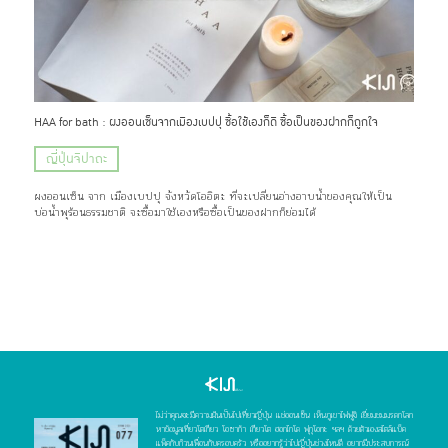
HAA for bath : ผงออนเซ็นจากเมืองเบปปุ ซื้อใช้เองก็ดี ซื้อเป็นของฝากก็ถูกใจ
ญี่ปุ่นจิปาถะ
ผงออนเซ็น จาก เมืองเบปปุ จังหวัดโออิตะ ที่จะเปลี่ยนอ่างอาบน้ำของคุณให้เป็น
บ่อน้ำพุร้อนธรรมชาติ จะซื้อมาใช้เองหรือซื้อเป็นของฝากก็ย่อมได้
ไม่ว่าคุณจะมีความฝันเป็นไปเที่ยวญี่ปุ่น แช่ออนเซ็น เห็นภูเขาไฟฟูจิ เยี่ยมชมมรดกโลก
หาข้อมูลเที่ยวโตเกียว โอซาก้า เกียวโต ฮอกไกโด ฟุกุโอกะ ฯลฯ ด้วยตัวเองสไตล์แบ็ค
แพ็คกับก๊วนเพื่อนกับครอบครัว หรืออยากรู้ว่าไปญี่ปุ่นช่วงไหนดี อยากมีประสบการณ์