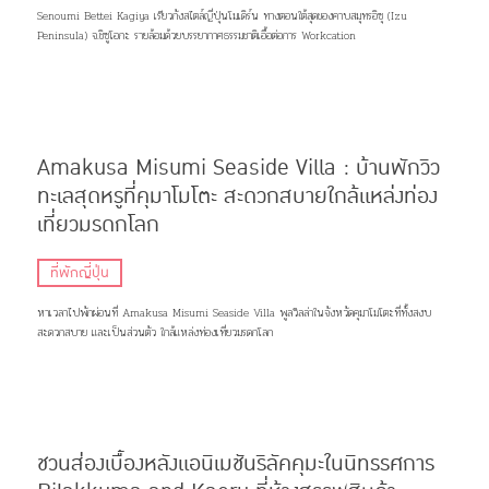
Senoumi Bettei Kagiya เรียวกังสไตล์ญี่ปุ่นโมเดิร์น ทางตอนใต้สุดของคาบสมุทรอิซุ (Izu
Peninsula) จ.ชิซูโอกะ รายล้อมด้วยบรรยากาศธรรมชาติเอื้อต่อการ Workcation
Amakusa Misumi Seaside Villa : บ้านพักวิว
ทะเลสุดหรูที่คุมาโมโตะ สะดวกสบายใกล้แหล่งท่อง
เที่ยวมรดกโลก
ที่พักญี่ปุ่น
หาเวลาไปพักผ่อนที่ Amakusa Misumi Seaside Villa พูลวิลล่าในจังหวัดคุมาโมโตะที่ทั้งสงบ
สะดวกสบาย และเป็นส่วนตัว ใกล้แหล่งท่องเที่ยวมรดกโลก
ชวนส่องเบื้องหลังแอนิเมชันริลัคคุมะในนิทรรศการ