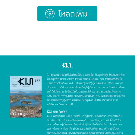
Load More
ไม่ว่าคุณจะมีความฝันเป็นไปเที่ยวญี่ปุ่น แช่ออนเซ็น เห็นภูเขาไฟฟูจิ เยี่ยมชมมรดกโลก
หาข้อมูลเที่ยวโตเกียว โอซาก้า เกียวโต ฮอกไกโด ฟุกุโอกะ ฯลฯ ด้วยตัวเองสไตล์แบ็ค
แพ็คกับก๊วนเพื่อนกับครอบครัว หรืออยากรู้ว่าไปญี่ปุ่นช่วงไหนดี อยากมีประสบการณ์
เจ๋งๆ แบบชาวนิปปอน อยากจะไปลองชิมซูชิญี่ปุ่น ราเมน เทมปุระร้านอร่อย หรือเท
รนด์ญี่ปุ่นก็ตาม เราก็พร้อมเป็นสื่อกลางบอกเล่าเรื่องราวหลากหลายเกี่ยวกับประเทศ
ญี่ปุ่น อาหาร การท่องเที่ยว วัฒนธรรม ภาพยนตร์ เพลง และอีกมากมายที่สามารถ
ตอบโจทย์คนรักญี่ปุ่นได้อย่างครบถ้วน ทั้งในรูปแบบเว็บไซต์ โซเชียลมีเดียต่างๆ
หนังสือ และนิตยสารแจกฟรี!
KIJI (คิจิ) คืออะไร?
KIJI คือสื่อเว็บไซต์ เฟซบุ๊ก หนังสือ Bangkok Japanese Restaurant
Guide 2016-2017 และนิตยสารแจกฟรี (Free Magazine) ที่ร่วมมือกัน
ระหว่างทีมงานญี่ปุ่นและชาวไทย เน้นทำสกู๊ปเจาะลึกเกี่ยวกับ Eat, Travel และ
Art หรืออาหารญี่ปุ่น เที่ยวญี่ปุ่น และอาร์ตญี่ปุ่นที่ทุกคนอยากรู้ รวมไปถึงบท
สัมภาษณ์เรื่องราวและทัศนคติและความคิดของบุคคลที่น่าสนใจทั้งชาวญี่ปุ่นและชาว