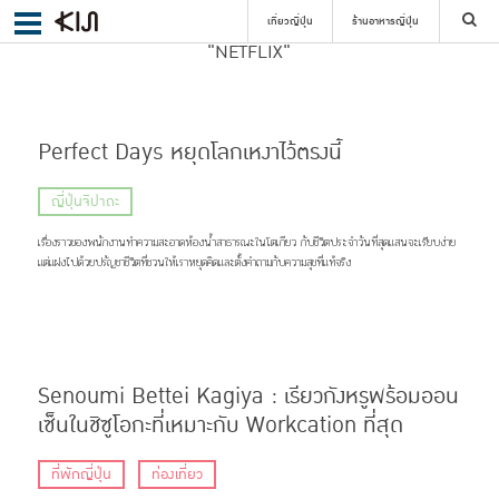
เที่ยวญี่ปุ่น
ร้านอาหารญี่ปุ่น
SEARCH RESULT
"NETFLIX"
ค้นหา
Perfect Days หยุดโลกเหงาไว้ตรงนี้
ญี่ปุ่นจิปาถะ
เลือกย่าน
เรื่องราวของพนักงานทำความสะอาดห้องน้ำสาธารณะในโตเกียว กับชีวิตประจำวันที่สุดแสนจะเรียบง่าย
แต่แฝงไปด้วยปรัญชาชีวิตที่ชวนให้เราหยุดคิดและตั้งคำถามกับความสุขที่แท้จริง
ค้นหา
Senoumi Bettei Kagiya : เรียวกังหรูพร้อมออน
เซ็นในชิซูโอกะที่เหมาะกับ Workcation ที่สุด
ที่พักญี่ปุ่น
ท่องเที่ยว