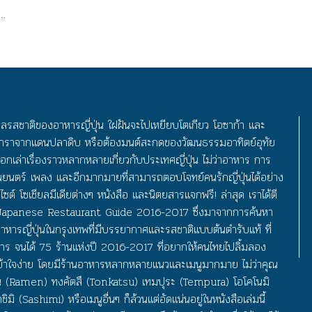
ี่
์
ใหลรสชาติของอาหารญี่ปุ่น ใฝฝันจะไปเหยียบโตเกียว โอซาก้า และ
่ง
นดาราจากแดนปลาดิบ หรือต้องมนต์สะกดของวัฒนธรรมอาทิตย์อุทัย
ุด
อกเล่าเรื่องราวหลากหลายเกี่ยวกับประเทศญี่ปุ่น ไม่ว่าอาหาร การ
พยนตร์ เพลง และอีกมากมายที่สามารถตอบโจทย์คนรักญี่ปุ่นได้อย่าง
ไซต์ โซเชียลมีเดียต่างๆ หนังสือ และนิตยสารแจกฟรี! ล่าสุด เราได้ตี
วน
 Japanese Restaurant Guide 2016-2017 ซึ่งมาจากการค้นหา
ารญี่ปุ่นในกรุงเทพที่มีบรรยากาศและรสชาติแบบต้นตำรับแท้ ที่
ริการ จนได้ 75 ร้านแห่งปี 2016-2017 ที่อยากให้คนไทยไปลิ้มลอง
มี
 เข้าใจง่าย โดยมีร้านอาหารหลากหลายแนวและเมนูมากมาย ไม่ว่าคุณ
น (Ramen) ทงคัตสึ (Tonkatsu) เทมปุระ (Tempura) โอโคโนมิ
ง
ิ (Sashimi) หรือเมนูอื่นๆ ก็ล้วนแต่อัดแน่นอยู่ในหนังสือเล่มนี้
nd