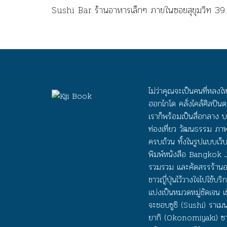
Sushi Bar ร้านอาหารเล็กๆ ภายในซอยสุขุมวิท 39 ท
ภูมิใจและหลงใหลในอาหารญี่ปุ่นสไตล์อเมริกัน โดย
เฉพาะ “มากิ” ข้าวปั้นหรือซูชิในรูปแบบโรล ซึ่งเป็นที่
นิยมอย่างมากในประเทศฝั่งยุโรปและอเมริกา ด้วยการ
ผสมผสานวัตถุดิบและศิลปะการปรุงอาหารของทั้ง 2
วัฒนธรรม นำเสนอออกมาได้อย่างสวยงาม สร้างสรรค
ไม่ว่าคุณจะเป็นคนที่หลง
และมีเอกลักษณ์ในรูปแบบของตัวเอง พื้นที่ของร้านแบ
ฮอกไกโด คลั่งไคล้ศิลปิ
เป็น 2 ห้อง ห้องทางซ้ายมือเป็นส่วนของบาร์ซูชิและช
เราก็พร้อมเป็นสื่อกลาง บ
ท่องเที่ยว วัฒนธรรม ภา
โต๊ะเก้าอี้นั่งรับประทานอาหาร ห้องทางขวาเป็นห้อง
ครบถ้วน ทั้งในรูปแบบเว็บ
สำหรับลูกค้ากลุ่มใหญ่ หรือใครที่ต้องการความเป็นส่
พิมพ์หนังสือ Bangkok
ตัว ด้านเมนูอาหารแม้จะมีให้เลือกไม่มากนักแต่ก็ค่อน
รวมรวม และคัดสรรร้านอาห
ข้างหลากหลายทั้ง ซูชิแบบดั้งเดิม ซูชิโรล ซาชิมิ ข้าว
ชาวญี่ปุ่นไว้วางใจไปใช้บ
หน้าต่างๆ เมนูเซ็ตราคาประหยัด รวมไปถึงเครื่องดื่มก็
แบ่งเป็นหมวดหมู่ชัดเจน
จะชอบซูชิ (Sushi) ราเม
ให้บริการเช่นกัน แต่ละเมนูทางร้านนำเสนอและจัดวา
ยากิ (Okonomiyaki) ซาชิม
ได้อย่างสวยงามมีศิลปะ แนะนำเมนูแรก Beauty a